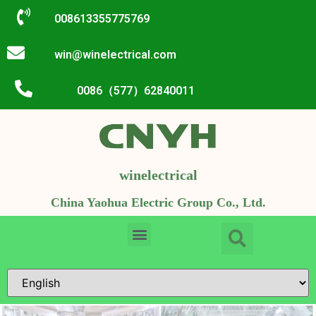
008613355775769
win@winelectrical.com
0086（577）62840011
winelectrical
China Yaohua Electric Group Co., Ltd.