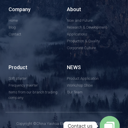
Company
About
Home
Now and Future
Blog
Research & Development
Contact
Applications
Production & Quality
Corporate Culture
Product
NEWS
Soft starter
Product Application
Frequency Inverter
Workshop Show
Items from our branch trading
Our Team
company
Copyright ©China Yaohua Electric Group Co., Ltd.All Rights
Contact us