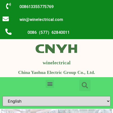
008613355775769
win@winelectrical.com
0086（577）62840011
winelectrical
China Yaohua Electric Group Co., Ltd.